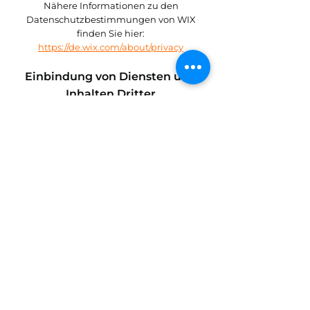
Nähere Informationen zu den
Datenschutzbestimmungen von WIX
finden Sie hier:
https://de.wix.com/about/privacy
Einbindung von Diensten und
Inhalten Dritter
Es kann vorkommen, dass innerhalb
dieses Onlineangebotes Inhalte Dritter,
wie zum Beispiel Videos von YouTube,
Kartenmaterial von Google-Maps, RSS-
Feeds oder Grafiken von anderen
Webseiten eingebunden werden. Dies
setzt immer voraus, dass die Anbieter
dieser Inhalte (nachfolgend bezeichnet als
„Dritt-Anbieter“) die IP-Adresse der Nutzer
wahrnehmen. Denn ohne die IP-Adresse,
könnten sie die Inhalte nicht an den
Browser des jeweiligen Nutzers senden.
Die IP-Adresse ist damit für die
Darstellung dieser Inhalte erforderlich. Wir